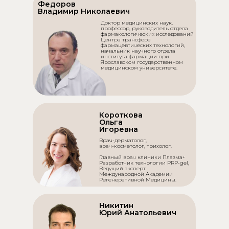
Федоров
Владимир Николаевич
Доктор медицинских наук,
профессор, руководитель отдела
фармакологических исследований
Центра трансфера
фармацевтических технологий,
начальник научного отдела
института фармации при
Ярославском государственном
медицинском университете.
Короткова
Ольга
Игоревна
Врач-дерматолог,
врач-косметолог, трихолог.
Главный врач клиники Плазма+
Разработчик технологии PRP-gel,
Ведущий эксперт
Международной Академии
Регенеративной Медицины.
Никитин
Юрий Анатольевич