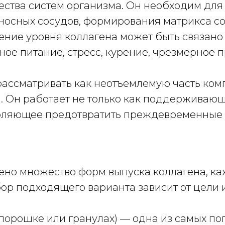
жества систем организма. Он необходим дл
еносных сосудов, формирования матрикса с
ние уровня коллагена может быть связано не
ное питание, стресс, курение, чрезмерное 
рассматривать как неотъемлемую часть ко
. Он работает не только как поддерживающи
воляющее предотвратить преждевременные 
но множество форм выпуска коллагена, каж
ор подходящего варианта зависит от цели
 порошке или гранулах) — одна из самых по