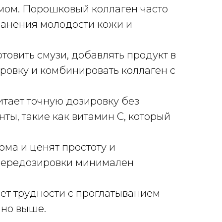
змом. Порошковый коллаген часто
ранения молодости кожи и
овить смузи, добавлять продукт в
ировку и комбинировать коллаген с
итает точную дозировку без
ы, такие как витамин С, который
ма и ценят простоту и
к передозировки минимален
ет трудности с проглатыванием
чно выше.