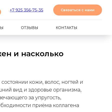
+7 925 356-75-35
Cвязаться с нами
ТЫ
ОТЗЫВЫ
КОНТАКТЫ
жен и насколько
остоянии кожи, волос, ногтей и
ний вид и здоровье организма,
вечающего за упругость,
еобходимости приёма коллагена