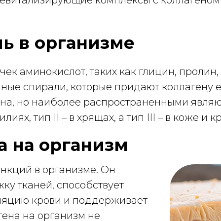
ревитализирующие комплексы с коллагеном
ль в организме
чек аминокислот, таких как глицин, пролин,
ные спирали, которые придают коллагену е
а, но наиболее распространенными являются т
лиях, тип II – в хрящах, а тип III – в коже и
а на организм
нкций в организме. Он
ку тканей, способствует
ляцию крови и поддерживает
гена на организм не