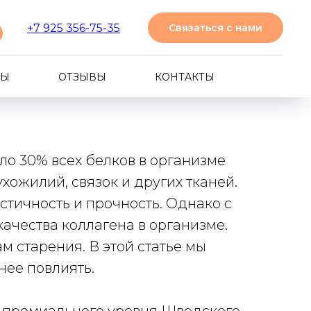
+7 925 356-75-35
Cвязаться с нами
можно ли на нее
ТЫ
ОТЗЫВЫ
КОНТАКТЫ
ло 30% всех белков в организме
хожилий, связок и других тканей.
стичность и прочность. Однако с
ачества коллагена в организме.
 старения. В этой статье мы
нее повлиять.