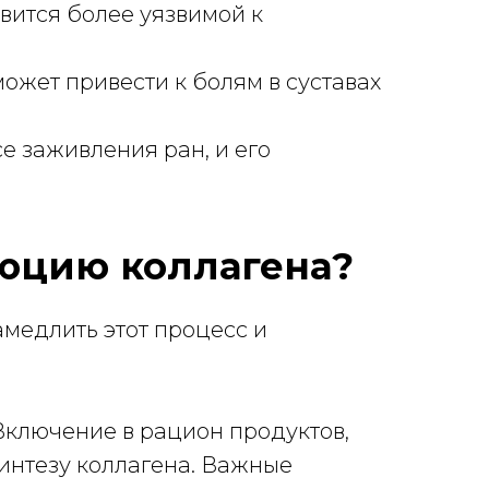
вится более уязвимой к
может привести к болям в суставах
се заживления ран, и его
юцию коллагена?
амедлить этот процесс и
Включение в рацион продуктов,
интезу коллагена. Важные