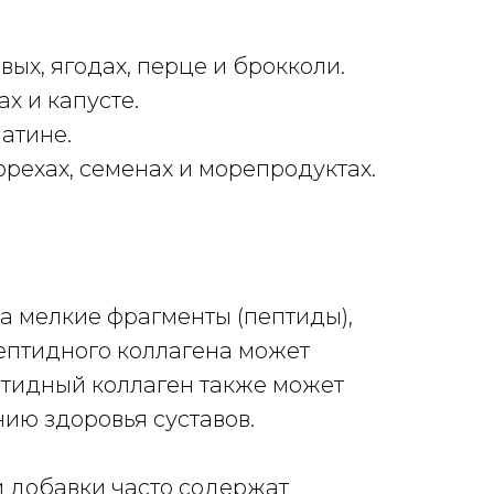
вых, ягодах, перце и брокколи.
х и капусте.
латине.
рехах, семенах и морепродуктах.
а мелкие фрагменты (пептиды),
пептидного коллагена может
птидный коллаген также может
ию здоровья суставов.
и добавки часто содержат