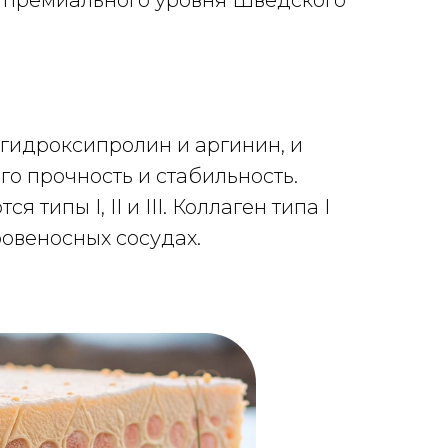
 премиального уровня Шведского
 гидроксипролин и аргинин, и
го прочность и стабильность.
ипы I, II и III. Коллаген типа I
 кровеносных сосудах.