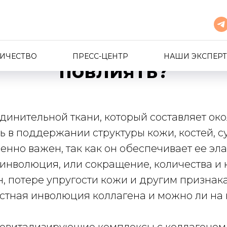
астная инволюция и 
ИЧЕСТВО
ПРЕСС-ЦЕНТР
НАШИ ЭКСПЕР
повлиять?
единительной ткани, который составляет око
ь в поддержании структуры кожи, костей, су
енно важен, так как он обеспечивает ее эла
инволюция, или сокращение, количества и к
 потере упругости кожи и другим признакам
стная инволюция коллагена и можно ли на 